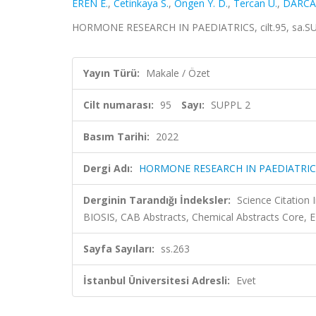
EREN E.
,
Cetinkaya S.
,
Ongen Y. D.
,
Tercan U.
,
DARCA
HORMONE RESEARCH IN PAEDIATRICS, cilt.95, sa.SUP
Yayın Türü:
Makale / Özet
Cilt numarası:
95
Sayı:
SUPPL 2
Basım Tarihi:
2022
Dergi Adı:
HORMONE RESEARCH IN PAEDIATRIC
Derginin Tarandığı İndeksler:
Science Citation
BIOSIS, CAB Abstracts, Chemical Abstracts Core,
Sayfa Sayıları:
ss.263
İstanbul Üniversitesi Adresli:
Evet