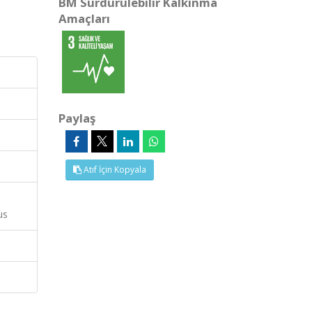
BM Sürdürülebilir Kalkınma
Amaçları
Paylaş
Atıf İçin Kopyala
us