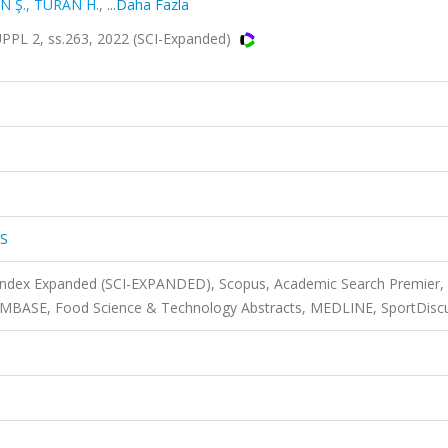
N Ş.
,
TURAN H.
,
...Daha Fazla
PL 2, ss.263, 2022 (SCI-Expanded)
S
 Index Expanded (SCI-EXPANDED), Scopus, Academic Search Premier,
 EMBASE, Food Science & Technology Abstracts, MEDLINE, SportDisc