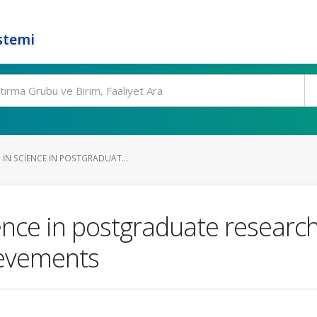
stemi
IN SCIENCE IN POSTGRADUAT...
ence in postgraduate research
evements