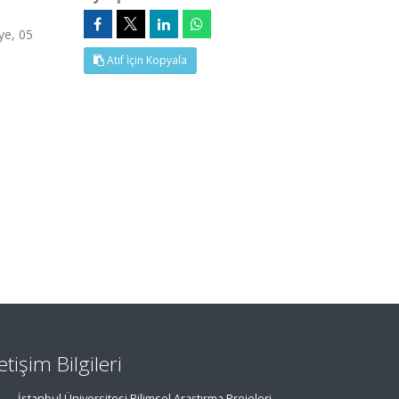
ye, 05
Atıf İçin Kopyala
letişim Bilgileri
İstanbul Üniversitesi Bilimsel Araştırma Projeleri