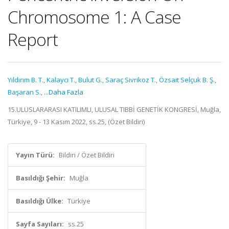
Chromosome 1: A Case
Report
Yıldırım B. T.
,
Kalaycı T.
,
Bulut G.
,
Saraç Sivrikoz T.
,
Özsait Selçuk B. Ş.
,
Başaran S.
,
...Daha Fazla
15.ULUSLARARASI KATILIMLI, ULUSAL TIBBİ GENETİK KONGRESİ, Muğla,
Türkiye, 9 - 13 Kasım 2022, ss.25, (Özet Bildiri)
Yayın Türü:
Bildiri / Özet Bildiri
Basıldığı Şehir:
Muğla
Basıldığı Ülke:
Türkiye
Sayfa Sayıları:
ss.25