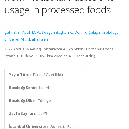
usage in processed foods
Çelik S. E.
,
Apak M. R.
,
Sözgen Başkan K.
,
Demirci Çekiç S.
,
Bekdeşer
B.
,
Bener M.
,
...Daha Fazla
2022 Annual Meeting Conference & Exhibition Functional Foods,
İstanbul, Türkiye, 2 - 05 Ekim 2022, ss.45, (Özet Bildiri)
Yayın Türü:
Bildiri / Özet Bildiri
Basıldığı Şehir:
İstanbul
Basıldığı Ülke:
Türkiye
Sayfa Sayıları:
ss.45
İstanbul Üniversitesi Adresli:
Evet