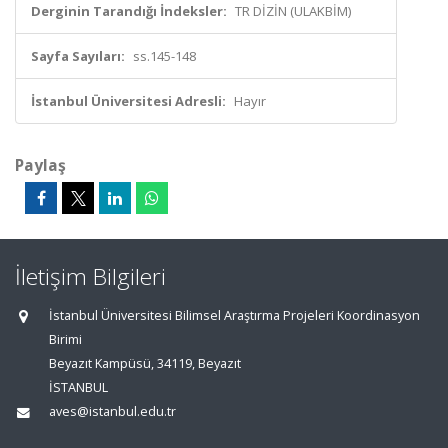
Derginin Tarandığı İndeksler:
TR DİZİN (ULAKBİM)
Sayfa Sayıları:
ss.145-148
İstanbul Üniversitesi Adresli:
Hayır
Paylaş
İletişim Bilgileri
İstanbul Üniversitesi Bilimsel Araştırma Projeleri Koordinasyon
Birimi
Beyazıt Kampüsü, 34119, Beyazıt
İSTANBUL
aves@istanbul.edu.tr