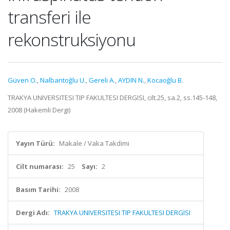
transferi ile
rekonstruksiyonu
Güven O.
,
Nalbantoğlu U.
,
Gereli A.
,
AYDIN N.
,
Kocaoğlu B.
TRAKYA UNIVERSITESI TIP FAKULTESI DERGISI, cilt.25, sa.2, ss.145-148,
2008 (Hakemli Dergi)
Yayın Türü:
Makale / Vaka Takdimi
Cilt numarası:
25
Sayı:
2
Basım Tarihi:
2008
Dergi Adı:
TRAKYA UNIVERSITESI TIP FAKULTESI DERGISI