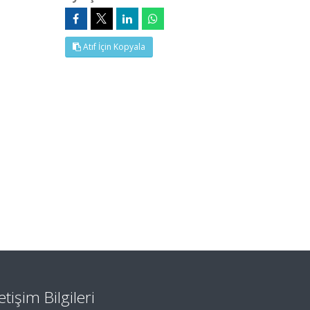
Atıf İçin Kopyala
letişim Bilgileri