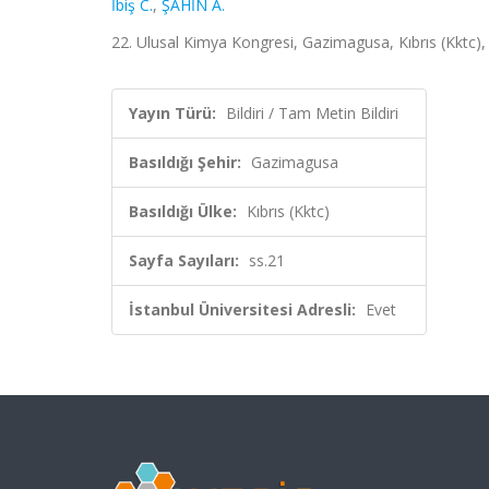
İbiş C.
,
ŞAHİN A.
22. Ulusal Kimya Kongresi, Gazimagusa, Kıbrıs (Kktc),
Yayın Türü:
Bildiri / Tam Metin Bildiri
Basıldığı Şehir:
Gazimagusa
Basıldığı Ülke:
Kıbrıs (Kktc)
Sayfa Sayıları:
ss.21
İstanbul Üniversitesi Adresli:
Evet