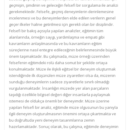
geçmişin, şimdinin ve geleceğin felsefi bir sorgulama ile analizi
gerekmektedir. Felsefe, geçmiş deneyimlerin derinlemesine
incelenmesi ve bu deneyimlerden elde edilen verilerin genel
geçer ilkeler haline getirilmesi için gerekli olan bir disiplindir.
Felsefi bir bakış açısıyla yapılan analizler, eğitimin tüm
alanlarında, örneğin saygı, yardımlaşma ve empati gibi
kavramların anlaşılmasında ve bu kavramların eğitim
süreçlerine nasıl entegre edileceğinin belirlenmesinde büyük
önem taşımaktadır. Bu çalışmada, müze örneği üzerinden
felsefenin eğitimdeki rolü daha somut bir şekilde ortaya
konulmaktadır. Müze ile ilişkili eğitsel bir deneyim oluşturmak
istendiğinde ilk düşünülen müze ziyaretleri olsa da, müzenin
sunduğu deneyimlerin sadece ziyaretlerle sınırlı olmadığı
vurgulanmaktadır. İnsanlığın müzede yer alan parçaların
taşıdığı özellikle bilgisel değeri diğer insanlarla paylaşmak
istemesi de oldukça önemli bir deneyimdir. Müze üzerine
yapılan felsefi bir analiz, eğitimde müze olgusunun bu yanıyla
ilgili deneyim oluşturulmasının önemini ortaya çıkartmakta ve
bu doğrultuda yeni deneyim tasarımlarına zemin
hazırlamaktadır. Sonuç olarak, bu çalışma, eğitimde deneyimin