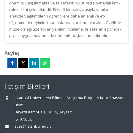
önemini vurgulamakta ve felsefenin bu süreçte oynadığı kritik
role dikkat çekmektedir. Felsefi bir bakış açısıyla yapılan
analizler, eğitimcilerin öğrencilere daha anlamlı ve etkili
öğrenme deneyimleri sunmalarına yardımcı olacaktır. Özellikle
müze örneği üzerinden yapılan inceleme, felsefenin eğitimdeki
pratik uygulamalarına dair önemli ipuçları sunmaktadır.
Paylaş
İletişim Bilgileri
İstanbul Üniversitesi Bilimsel Araştırma Projeleri Koordinasyon
Birimi
Beyazıt Kampüsü, 34119, Beyazıt
İSTANBUL
aves@istanbul.edu.tr