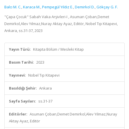
Balcı M. C.
,
Karaca M.
,
Pempegül Yıldız E.
,
Demirkol D.
,
Gökçay G. F.
"Çapa Çocuk" Sabah Vaka Arşivleri-I , Asuman Çoban,Demet
Demirkol,Alev Yılmaz,Nuray Aktay Ayaz, Editör, Nobel Tıp Kitapevi,
Ankara, ss.31-37, 2023
Yayın Türü:
Kitapta Bölüm / Mesleki Kitap
Basım Tarihi:
2023
Yayınevi:
Nobel Tıp Kitapevi
Basıldığı Şehir:
Ankara
Sayfa Sayıları:
ss.31-37
Editörler:
Asuman Çoban,Demet Demirkol,Alev Yılmaz,Nuray
Aktay Ayaz, Editör