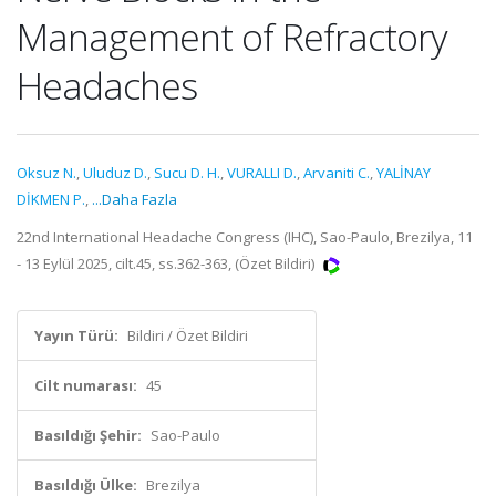
Management of Refractory
Headaches
Oksuz N.
,
Uluduz D.
,
Sucu D. H.
,
VURALLI D.
,
Arvaniti C.
,
YALİNAY
DİKMEN P.
,
...Daha Fazla
22nd International Headache Congress (IHC), Sao-Paulo, Brezilya, 11
- 13 Eylül 2025, cilt.45, ss.362-363, (Özet Bildiri)
Yayın Türü:
Bildiri / Özet Bildiri
Cilt numarası:
45
Basıldığı Şehir:
Sao-Paulo
Basıldığı Ülke:
Brezilya