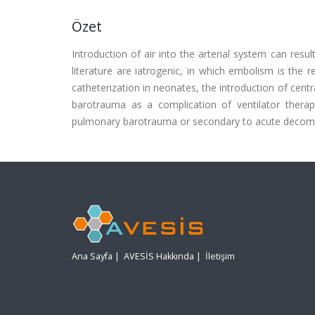
Özet
Introduction of air into the arterial system can resu
literature are iatrogenic, in which embolism is the r
catheterization in neonates, the introduction of cent
barotrauma as a complication of ventilator therap
pulmonary barotrauma or secondary to acute decomp
Ana Sayfa
|
AVESİS Hakkında
|
İletişim