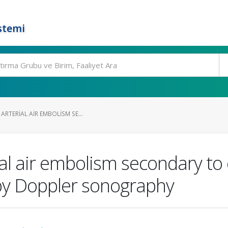
stemi
ARTERIAL AIR EMBOLISM SE...
al air embolism secondary to c
by Doppler sonography