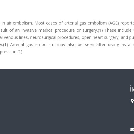
lt in air embolism. Most cases of arterial gas embolism (AGE) report
esult of an invasive medical procedure or surgery.(1) These include 
ral venous lines, neurosurgical procedures, open heart surgery, and 
y.(1) Arterial gas embolism may also be seen after diving as a r
ression.(1)
İ