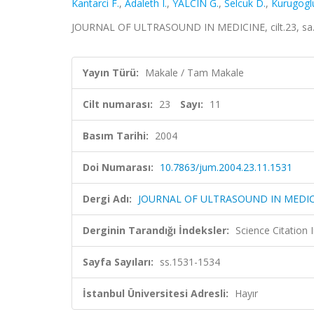
Kantarci F.
,
Adaleth I.
,
YALCIN G.
,
Selcuk D.
,
Kurugoglu
JOURNAL OF ULTRASOUND IN MEDICINE, cilt.23, sa.1
Yayın Türü:
Makale / Tam Makale
Cilt numarası:
23
Sayı:
11
Basım Tarihi:
2004
Doi Numarası:
10.7863/jum.2004.23.11.1531
Dergi Adı:
JOURNAL OF ULTRASOUND IN MEDIC
Derginin Tarandığı İndeksler:
Science Citation
Sayfa Sayıları:
ss.1531-1534
İstanbul Üniversitesi Adresli:
Hayır