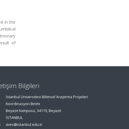
ed in the
umbilical
pulmonary
esult of
letişim Bilgileri
İstanbul Üniversitesi Bilimsel Araştırma Projeleri
Koordinasyon Birimi
Beyazıt Kampüsü, 34119, Beyazıt
İSTANBUL
aves@istanbul.edu.tr