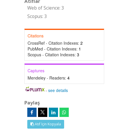
Atıflar
Web of Science: 3
Scopus: 3
Citations
CrossRef - Citation Indexes:
2
PubMed - Citation Indexes:
1
Scopus - Citation Indexes:
3
Captures
Mendeley - Readers:
4
-
see details
Paylaş
Atıf İçin Kopyala