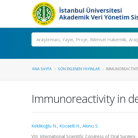
İstanbul Üniversitesi
Akademik Veri Yönetim Si
Ara
ANA SAYFA
SON EKLENEN YAYINLAR
IMMUNOREACTIVIT
Immunoreactivity in d
Keklikoğlu N.
,
Kocaelli H.
,
Akıncı S.
VIII. International Scientific Congress of Oral Surgery,