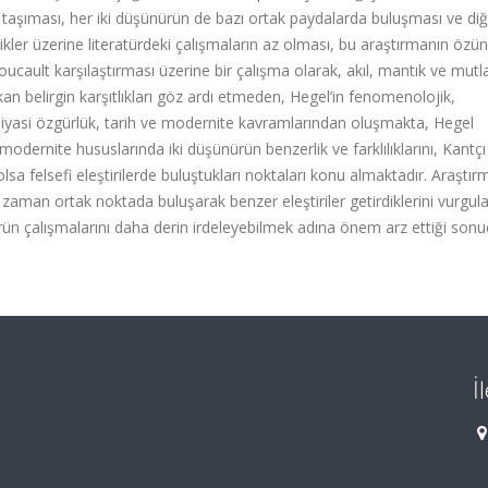
 taşıması, her iki düşünürün de bazı ortak paydalarda buluşması ve di
ellikler üzerine literatürdeki çalışmaların az olması, bu araştırmanın özü
ucault karşılaştırması üzerine bir çalışma olarak, akıl, mantık ve mutla
n belirgin karşıtlıkları göz ardı etmeden, Hegel’in fenomenolojik,
 siyasi özgürlük, tarih ve modernite kavramlarından oluşmakta, Hegel
 modernite hususlarında iki düşünürün benzerlik ve farklılıklarını, Kantçı
olsa felsefi eleştirilerde buluştukları noktaları konu almaktadır. Araştır
zaman ortak noktada buluşarak benzer eleştiriler getirdiklerini vurgu
ürün çalışmalarını daha derin irdeleyebilmek adına önem arz ettiği son
İ