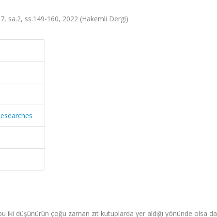
t.7, sa.2, ss.149-160, 2022 (Hakemli Dergi)
 Researches
 bu iki düşünürün çoğu zaman zıt kutuplarda yer aldığı yönünde olsa da