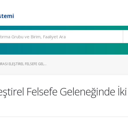
stemi
SI ELEŞTIREL FELSEFE GEL...
ştirel Felsefe Geleneğinde İk