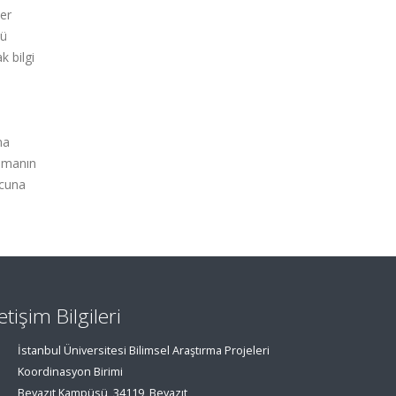
ğer
nü
k bilgi
ma
lamanın
ucuna
letişim Bilgileri
İstanbul Üniversitesi Bilimsel Araştırma Projeleri
Koordinasyon Birimi
Beyazıt Kampüsü, 34119, Beyazıt