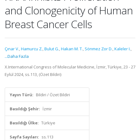
and Clonogenicity of Human
Breast Cancer Cells
Çınar V.
,
Hamurcu Z.
,
Bulut G.
,
Hakan M. T.
,
Sönmez Zor D.
,
Kaleler I.
,
...Daha Fazla
X.International Congress of Molecular Medicine, İzmir, Türkiye, 23 - 27
Eylül 2024, ss.113, (Özet Bildiri)
Yayın Türü:
Bildiri / Özet Bildiri
Basıldığı Şehir:
İzmir
Basıldığı Ülke:
Türkiye
Sayfa Sayıları:
ss.113