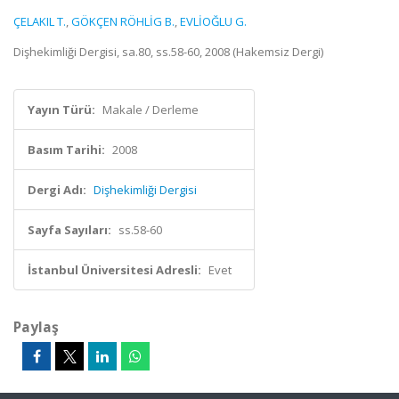
ÇELAKIL T.
,
GÖKÇEN RÖHLİG B.
,
EVLİOĞLU G.
Dişhekimliği Dergisi, sa.80, ss.58-60, 2008 (Hakemsiz Dergi)
Yayın Türü:
Makale / Derleme
Basım Tarihi:
2008
Dergi Adı:
Dişhekimliği Dergisi
Sayfa Sayıları:
ss.58-60
İstanbul Üniversitesi Adresli:
Evet
Paylaş