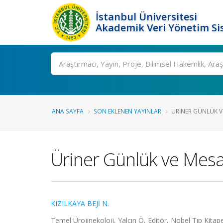
İstanbul Üniversitesi
Akademik Veri Yönetim Si
Ara
ANA SAYFA
SON EKLENEN YAYINLAR
ÜRINER GÜNLÜK V
Üriner Günlük ve Mesa
KIZILKAYA BEJİ N.
Temel Ürojinekoloji, Yalçın Ö, Editör, Nobel Tıp Kitap