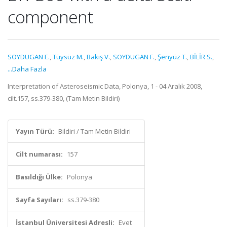
component
SOYDUGAN E.
,
Tüysüz M.
,
Bakış V.
,
SOYDUGAN F.
,
Şenyüz T.
,
BİLİR S.
,
...Daha Fazla
Interpretation of Asteroseismic Data, Polonya, 1 - 04 Aralık 2008,
cilt.157, ss.379-380, (Tam Metin Bildiri)
Yayın Türü:
Bildiri / Tam Metin Bildiri
Cilt numarası:
157
Basıldığı Ülke:
Polonya
Sayfa Sayıları:
ss.379-380
İstanbul Üniversitesi Adresli:
Evet