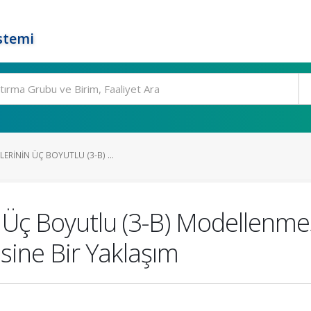
stemi
ERININ ÜÇ BOYUTLU (3-B) ...
 Üç Boyutlu (3-B) Modellenme
esine Bir Yaklaşım