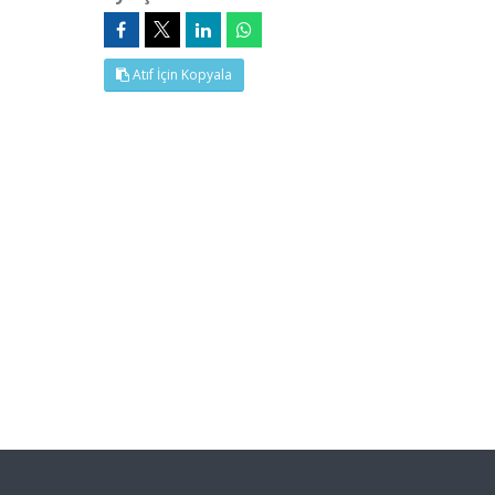
Atıf İçin Kopyala