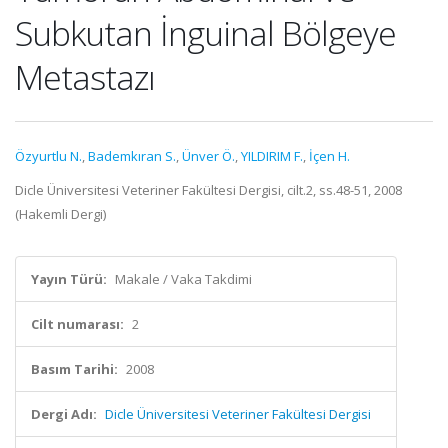
Subkutan İnguinal Bölgeye
Metastazı
Özyurtlu N.
,
Bademkıran S.
,
Ünver Ö.
,
YILDIRIM F.
,
İçen H.
Dicle Üniversitesi Veteriner Fakültesi Dergisi, cilt.2, ss.48-51, 2008
(Hakemli Dergi)
Yayın Türü:
Makale / Vaka Takdimi
Cilt numarası:
2
Basım Tarihi:
2008
Dergi Adı:
Dicle Üniversitesi Veteriner Fakültesi Dergisi