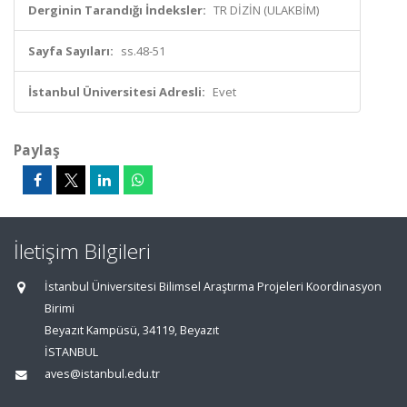
Derginin Tarandığı İndeksler:
TR DİZİN (ULAKBİM)
Sayfa Sayıları:
ss.48-51
İstanbul Üniversitesi Adresli:
Evet
Paylaş
İletişim Bilgileri
İstanbul Üniversitesi Bilimsel Araştırma Projeleri Koordinasyon
Birimi
Beyazıt Kampüsü, 34119, Beyazıt
İSTANBUL
aves@istanbul.edu.tr