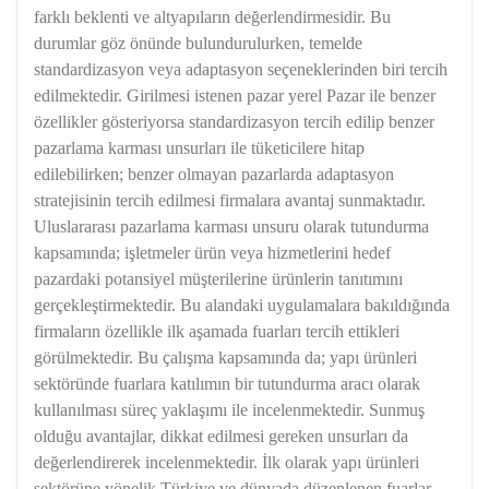
farklı beklenti ve altyapıların değerlendirmesidir. Bu
durumlar göz önünde bulundurulurken, temelde
standardizasyon veya adaptasyon seçeneklerinden biri tercih
edilmektedir. Girilmesi istenen pazar yerel Pazar ile benzer
özellikler gösteriyorsa standardizasyon tercih edilip benzer
pazarlama karması unsurları ile tüketicilere hitap
edilebilirken; benzer olmayan pazarlarda adaptasyon
stratejisinin tercih edilmesi firmalara avantaj sunmaktadır.
Uluslararası pazarlama karması unsuru olarak tutundurma
kapsamında; işletmeler ürün veya hizmetlerini hedef
pazardaki potansiyel müşterilerine ürünlerin tanıtımını
gerçekleştirmektedir. Bu alandaki uygulamalara bakıldığında
firmaların özellikle ilk aşamada fuarları tercih ettikleri
görülmektedir. Bu çalışma kapsamında da; yapı ürünleri
sektöründe fuarlara katılımın bir tutundurma aracı olarak
kullanılması süreç yaklaşımı ile incelenmektedir. Sunmuş
olduğu avantajlar, dikkat edilmesi gereken unsurları da
değerlendirerek incelenmektedir. İlk olarak yapı ürünleri
sektörüne yönelik Türkiye ve dünyada düzenlenen fuarlar