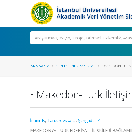
İstanbul Üniversitesi
Akademik Veri Yönetim Si
Ara
ANA SAYFA
SON EKLENEN YAYINLAR
• MAKEDON-TÜRK İ
• Makedon-Türk İletişim
İnanır E.
,
Tanturovska L.
,
Şengüder Z.
MAKEDONYA-TÜRK EDEBİYATI İLİŞKİLERİ BAĞLAMINDA