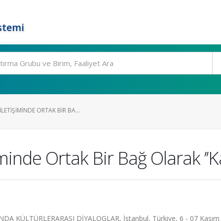
stemi
LETIŞIMINDE ORTAK BIR BA...
inde Ortak Bir Bağ Olarak ’’K
 KÜLTÜRLERARASI DİYALOGLAR, İstanbul, Türkiye, 6 - 07 Kasım 