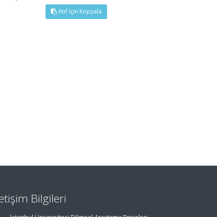
Atıf İçin Kopyala
letişim Bilgileri