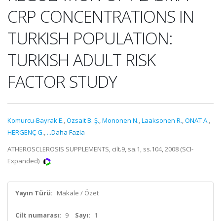
CRP CONCENTRATIONS IN
TURKISH POPULATION:
TURKISH ADULT RISK
FACTOR STUDY
Komurcu-Bayrak E.
,
Ozsait B. Ş.
,
Mononen N.
,
Laaksonen R.
,
ONAT A.
,
HERGENÇ G.
,
...Daha Fazla
ATHEROSCLEROSIS SUPPLEMENTS, cilt.9, sa.1, ss.104, 2008 (SCI-
Expanded)
Yayın Türü:
Makale / Özet
Cilt numarası:
9
Sayı:
1