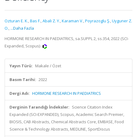
Ozturan E. K.
,
Bas F.
,
Abali Z. Y.
,
Karaman V.
,
Poyrazoglu Ş.
,
Uyguner Z.
O.
,
...Daha Fazla
HORMONE RESEARCH IN PAEDIATRICS, sa.SUPPL 2, ss.354, 2022 (SCI-
Expanded, Scopus)
Yayın Türü:
Makale / Özet
Basım Tarihi:
2022
Dergi Adı:
HORMONE RESEARCH IN PAEDIATRICS
Derginin Tarandığı İndeksler:
Science Citation Index
Expanded (SCI-EXPANDED), Scopus, Academic Search Premier,
BIOSIS, CAB Abstracts, Chemical Abstracts Core, EMBASE, Food
Science & Technology Abstracts, MEDLINE, SportDiscus