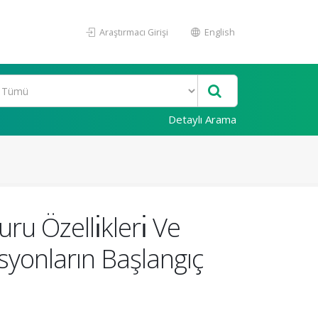
Araştırmacı Girişi
English
Detaylı Arama
u Özellı̇klerı̇ Ve
asyonların Başlangıç