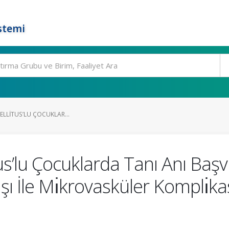
stemi
MELLİTUS’LU ÇOCUKLAR...
us’lu Çocuklarda Tanı Anı Başvur
aşı İle Mı̇krovasküler Komplı̇k