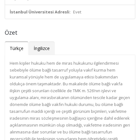
İstanbul Üniversitesi Adresli:
Evet
Özet
Türkçe
İngilizce
Hem kişiler hukuku hem de miras hukukunu ilgilendirmesi
sebebiyle ölüme bağlı tasarruf yoluyla vakıf kurma hem
kuramsal yönüyle hem de uygulamaya etkisi bakımından
oldukça önem taşımaktadır. Bu makalede ölüme bağlı vakfa
ilişkin çeşitli sorunları özellikle de TMK m. 526’nın işlevi ve
uygulama alanı, mirasbırakanın ölümünden tescile kadar geçen
dönemde ölüme bağlı vakfın hukuki durumu, bu ölüme bağlı
tasarrufun maddi içeriği ve çeşitli görünüm biçimleri, vakfetme
iradesinin miras sözleşmesinin bağlayıcı içeriğine dahil edilerek
açıklanmasının mümkün olup olmadığı, vakfetme iradesinin geri
alınmasına dair sorunlar ve bu ölüme bağlı tasarrufun
geçersizliği ile tenkisinin sonuçlarını hem öğretideki çeşitli