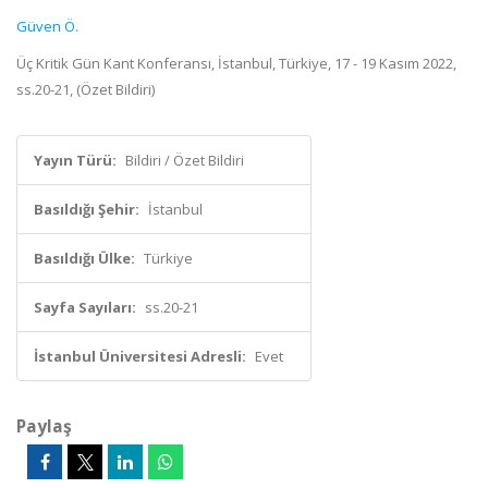
Güven Ö.
Üç Kritik Gün Kant Konferansı, İstanbul, Türkiye, 17 - 19 Kasım 2022,
ss.20-21, (Özet Bildiri)
Yayın Türü:
Bildiri / Özet Bildiri
Basıldığı Şehir:
İstanbul
Basıldığı Ülke:
Türkiye
Sayfa Sayıları:
ss.20-21
İstanbul Üniversitesi Adresli:
Evet
Paylaş