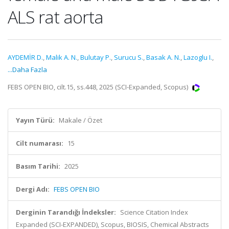
ALS rat aorta
AYDEMİR D.
,
Malik A. N.
,
Bulutay P.
,
Surucu S.
,
Basak A. N.
,
Lazoglu I.
,
...Daha Fazla
FEBS OPEN BIO, cilt.15, ss.448, 2025 (SCI-Expanded, Scopus)
Yayın Türü:
Makale / Özet
Cilt numarası:
15
Basım Tarihi:
2025
Dergi Adı:
FEBS OPEN BIO
Derginin Tarandığı İndeksler:
Science Citation Index
Expanded (SCI-EXPANDED), Scopus, BIOSIS, Chemical Abstracts