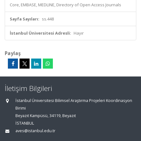
Core, EMBASE, MEDLINE, Directory of Open Access Journals
Sayfa Sayıları:
ss.448
İstanbul Üniversitesi Adresli:
Hayır
Paylaş
İletişim Bilgileri
İstanbul Üniversitesi Bilimsel Araştırma Projeleri Koordinasyon
Birimi
Beyazıt Kampüsü, 34119, Beyazıt
İSTANBUL
aves@istanbul.edu.tr