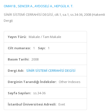
OMAY B.
,
SENCER A.
,
AYDOSELİ A.
,
HEPGÜL K. T.
SİNİR SİSTEMİ CERRAHİSİ DEGİSİ, cilt.1, sa.1, ss.34-36, 2008 (Hakemli
Dergi)
Yayın Türü:
Makale / Tam Makale
Cilt numarası:
1
Sayı:
1
Basım Tarihi:
2008
Dergi Adı:
SİNİR SİSTEMİ CERRAHİSİ DEGİSİ
Derginin Tarandığı İndeksler:
Other Indexes
Sayfa Sayıları:
ss.34-36
İstanbul Üniversitesi Adresli:
Evet