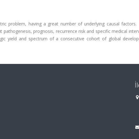
ic problem, having a great number of underlying causal factors. E
t pathogenesis, prognosis, recurrence risk and specific medical inter
gic yield and spectrum of a consecutive cohort of global develop
İ