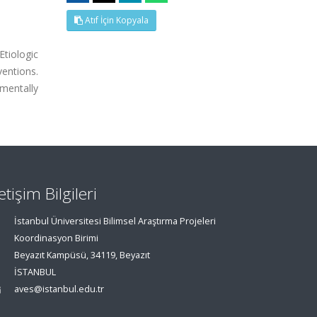
Atıf İçin Kopyala
tiologic
ventions.
mentally
letişim Bilgileri
İstanbul Üniversitesi Bilimsel Araştırma Projeleri
Koordinasyon Birimi
Beyazıt Kampüsü, 34119, Beyazıt
İSTANBUL
aves@istanbul.edu.tr