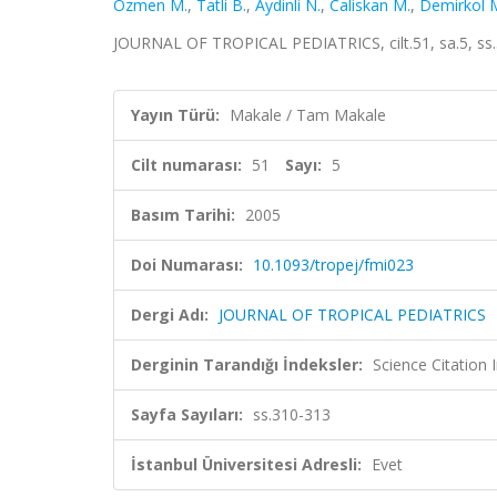
Ozmen M.
,
Tatli B.
,
Aydinli N.
,
Caliskan M.
,
Demirkol 
JOURNAL OF TROPICAL PEDIATRICS, cilt.51, sa.5, ss
Yayın Türü:
Makale / Tam Makale
Cilt numarası:
51
Sayı:
5
Basım Tarihi:
2005
Doi Numarası:
10.1093/tropej/fmi023
Dergi Adı:
JOURNAL OF TROPICAL PEDIATRICS
Derginin Tarandığı İndeksler:
Science Citation
Sayfa Sayıları:
ss.310-313
İstanbul Üniversitesi Adresli:
Evet