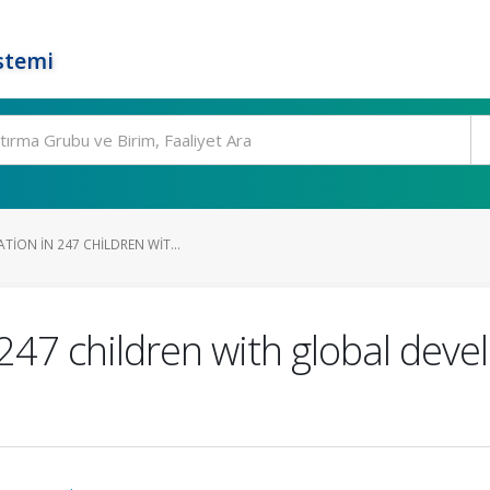
stemi
TION IN 247 CHILDREN WIT...
 247 children with global dev