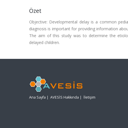
Özet
Objective: Developmental delay is a common pediatr
diagnosis is important for providing information abou
The aim of this study was to determine the etiolo
delayed children.
Ana Sayfa
|
AVESİS Hakkında
|
İletişim