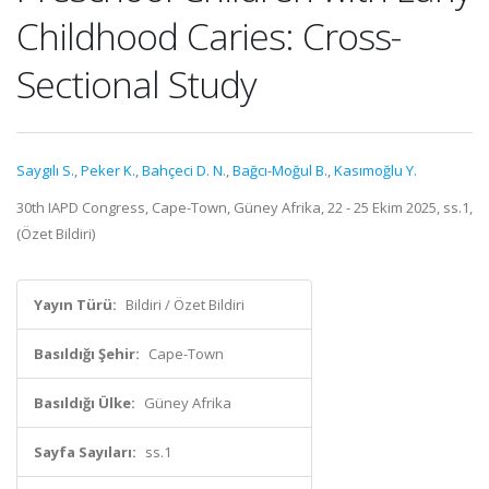
Childhood Caries: Cross-
Sectional Study
Saygılı S.
,
Peker K.
,
Bahçeci D. N.
,
Bağcı-Moğul B.
,
Kasımoğlu Y.
30th IAPD Congress, Cape-Town, Güney Afrika, 22 - 25 Ekim 2025, ss.1,
(Özet Bildiri)
Yayın Türü:
Bildiri / Özet Bildiri
Basıldığı Şehir:
Cape-Town
Basıldığı Ülke:
Güney Afrika
Sayfa Sayıları:
ss.1