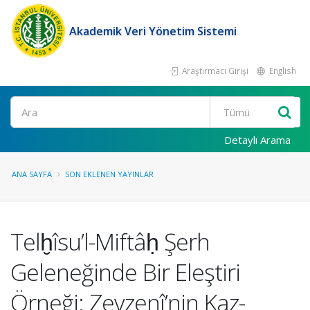
Akademik Veri Yönetim Sistemi
Araştırmacı Girişi
English
Ara
Detaylı Arama
ANA SAYFA
SON EKLENEN YAYINLAR
Telḫîsu’l-Miftâḥ Şerh
Geleneğinde Bir Eleştiri
Örneği: Zevzenî’nin Kaz-