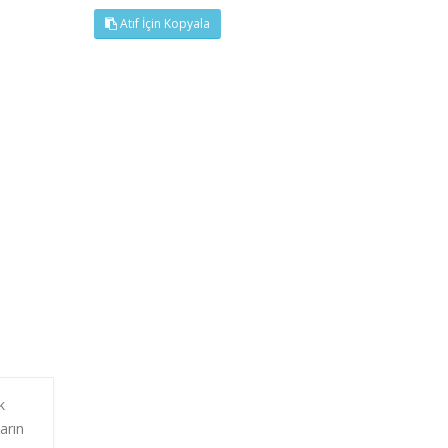
Atıf İçin Kopyala
k
arın