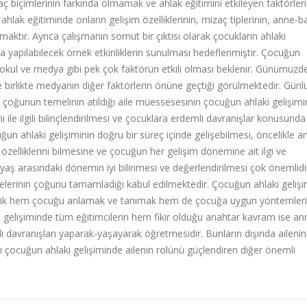
zaç biçimlerinin farkında olmamak ve ahlak eğitimini etkileyen faktörler
ahlak eğitiminde onların gelişim özelliklerinin, mizaç tiplerinin, anne-
maktır. Ayrıca çalışmanın somut bir çıktısı olarak çocukların ahlaki
a yapılabilecek örnek etkinliklerin sunulması hedeflenmiştir. Çocuğun
re, okul ve medya gibi pek çok faktörün etkili olması beklenir. Günümüzd
e birlikte medyanın diğer faktörlerin önüne geçtiği görülmektedir. Günl
pek çoğunun temelinin atıldığı aile müessesesinin çocuğun ahlaki gelişim
 ile ilgili bilinçlendirilmesi ve çocuklara erdemli davranışlar konusunda
un ahlaki gelişiminin doğru bir süreç içinde gelişebilmesi, öncelikle a
elliklerini bilmesine ve çocuğun her gelişim dönemine ait ilgi ve
-6 yaş arasındaki dönemin iyi bilinmesi ve değerlendirilmesi çok önemlidi
lerinin çoğunu tamamladığı kabul edilmektedir. Çocuğun ahlaki geliş
relik hem çocuğu anlamak ve tanımak hem de çocuğa uygun yöntemleri
aki gelişiminde tüm eğitimcilerin hem fikir olduğu anahtar kavram ise an
 davranışları yaparak-yaşayarak öğretmesidir. Bunların dışında aileni
tamı çocuğun ahlaki gelişiminde ailenin rolünü güçlendiren diğer önemli