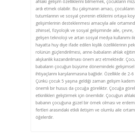
ahlaki gelişim özelliklerini bilmemek, çocukların mi
ardı etmek olabilir. Bu çalışmanın amacı, çocukların 
tutumlarının ve sosyal çevrenin etkilerini ortaya koy
gelişimlerinin desteklenmesi amacıyla aile ortamınd
zihinsel, fizyolojik ve sosyal gelişiminde aile, çev
gelişen teknoloji ve artan sosyal medya kullanımı il
hayatta huy diye ifade edilen kişilik özelliklerinin 
rolünün güçlendirilmesi, anne-babaların ahlak eğitimi
alışkanlık kazandırılması önem arz etmektedir. Çocuğ
babaların çocuğun büyüme dönemindeki gelişimsel öz
ihtiyaçlarını karşılanmasına bağlıdır. Özellikle de 2
Çünkü çocuk 5 yaşına geldiği zaman gelişim kademe
önemli bir husus da çocuğa göreliktir. Çocuğa gö
etkinlikleri geliştirmek için önemlidir. Çocuğun ahl
babanın çocuğuna güzel bir örnek olması ve erdemli
fertleri arasındaki etkili iletişim ve olumlu aile or
öğelerdir.