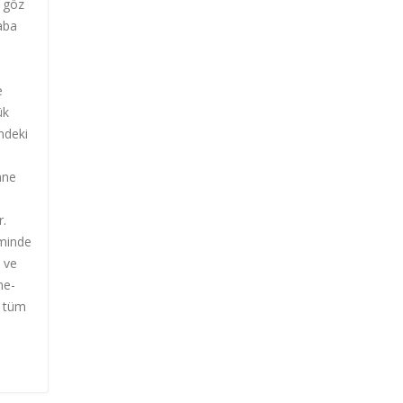
i göz
baba
e
ük
indeki
nne
r.
iminde
 ve
ne-
n tüm