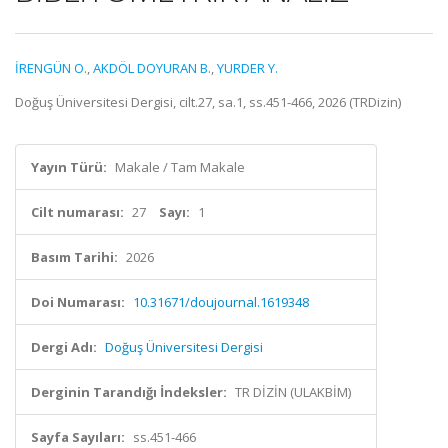
İRENGÜN O.
,
AKDÖL DOYURAN B.
,
YURDER Y.
Doğuş Üniversitesi Dergisi, cilt.27, sa.1, ss.451-466, 2026 (TRDizin)
Yayın Türü:
Makale / Tam Makale
Cilt numarası:
27
Sayı:
1
Basım Tarihi:
2026
Doi Numarası:
10.31671/doujournal.1619348
Dergi Adı:
Doğuş Üniversitesi Dergisi
Derginin Tarandığı İndeksler:
TR DİZİN (ULAKBİM)
Sayfa Sayıları:
ss.451-466