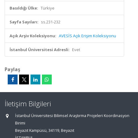
Basıldığı Ülke:
Türkiye
Sayfa Sayıları:
ss.231-232
Açık Arşiv Koleksiyonu:
AVESİS Açık Erişim Koleksiyonu
İstanbul Üniversitesi Adresli:
Evet
Paylaş
İletişim Bilgileri
İstanbul Üniversitesi Bilimsel Araştırma Projeleri Koordinasyon
Birimi
Beyazıt Kampüsü, 34119, Beyazıt
İSTANBUL