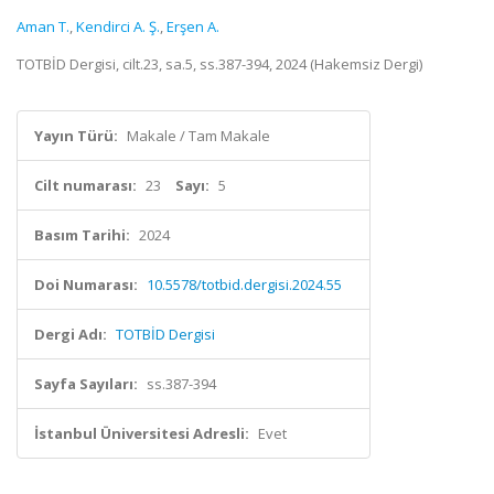
Aman T.
,
Kendirci A. Ş.
,
Erşen A.
TOTBİD Dergisi, cilt.23, sa.5, ss.387-394, 2024 (Hakemsiz Dergi)
Yayın Türü:
Makale / Tam Makale
Cilt numarası:
23
Sayı:
5
Basım Tarihi:
2024
Doi Numarası:
10.5578/totbid.dergisi.2024.55
Dergi Adı:
TOTBİD Dergisi
Sayfa Sayıları:
ss.387-394
İstanbul Üniversitesi Adresli:
Evet