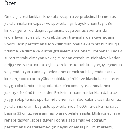
Özet
Omuz çevresi kırıkları, kavikula, skapula ve proksimal hume- rus
yaralanmalarını kapsar ve sporcular için büyük önem taşır. Bu
kırıklar genellikle düşme, çarpışma veya temas sporlarında
tekrarlayan stres gibi yüksek darbeli travmalardan kaynaklanır.
Sporcuların performansı için kritik olan omuz ekleminin bütünlüğü,
fırlatma, kaldırma ve vurma gibi eylemlerde önemli rol oynar. Tedavi
süreci cerrahi olmayan yaklaşımlardan cerrahi müdahaleye kadar
değişir ve zama- nında teşhis gerektirir. Rehabilitasyon, iyileşmenin
ve yeniden yaralanmayı önlemenin önemli bir bileşenidir. Omuz
kırıkları, sporcularda yüksek sıklıkta görülür ve klavikula kırıkları en
yaygın olanlarıdır, elit sporlardaki tüm omuz yaralanmalarının
yaklaşık %4’ünü temsil eder. Proksimal humerus kırıkları daha az
yaygın olup temas sporlarında önemlidir. Sporcular arasında omuz
yaralanma oranı, baş üstü sporcularında 1.000 maruz kalma saati
başına 33 omuz yaralanması olarak belirlenmiştir. Etkili yönetim ve
rehabilitasyon, spora güvenli dönüş sağlamak ve optimum
performansı desteklemek için hayati önem taşır. Omuz eklemi,