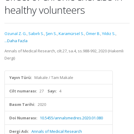
healthy volunteers
Ozunal Z. G.
,
Sabırlı S.
,
Şen S.
,
Karamürsel S.
,
Ömer B.
,
Yıldız S.
,
...Daha Fazla
Annals of Medical Research, cilt.27, sa.4, ss.988-992, 2020 (Hakemli
Dergi)
Yayın Türü:
Makale / Tam Makale
Cilt numarası:
27
Sayı:
4
Basım Tarihi:
2020
Doi Numarası:
10.5455/annalsmedres.2020.01.080
Dergi Adı:
Annals of Medical Research