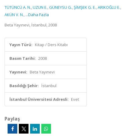
TÜTÜNCÜ A. N.
,
UZUN E.
,
GÜNEYSU G.
,
ŞİMŞEK G. E.
,
ARIKOĞLU E.
,
AKÜN V. N.
,
...Daha Fazla
Beta Yayınevi, İstanbul, 2008
Yayın Türü:
Kitap / Ders Kitabı
Basım Tarihi:
2008
Yayınevi:
Beta Yayınevi
Basıldığı Şehir:
İstanbul
İstanbul Üniversitesi Adresli:
Evet
Paylaş