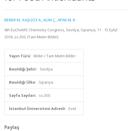
BENER M.
,
KAŞGÖZ A.
,
ALİM Ç.
,
APAK M. R.
6th EuCheMS Chemistry Congress, Sevilya, İspanya, 11 - 15 Eylül
2016, ss.350, (Tam Metin Bildiri)
Yayın Türü:
Bildiri / Tam Metin Bildiri
Basıldığı Şehir:
Sevilya
Basıldığı Ülke:
İspanya
Sayfa Sayıları:
ss.350
İstanbul Üniversitesi Adresli:
Evet
Paylaş