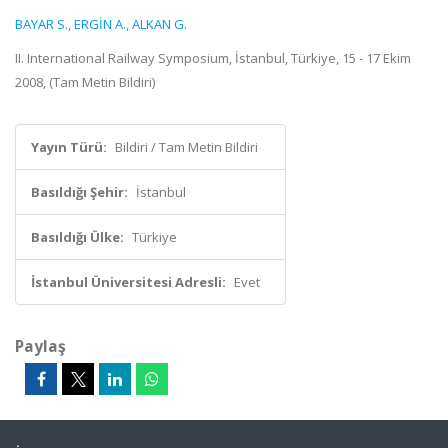
BAYAR S.
,
ERGİN A.
,
ALKAN G.
II. International Railway Symposium, İstanbul, Türkiye, 15 - 17 Ekim
2008, (Tam Metin Bildiri)
Yayın Türü:
Bildiri / Tam Metin Bildiri
Basıldığı Şehir:
İstanbul
Basıldığı Ülke:
Türkiye
İstanbul Üniversitesi Adresli:
Evet
Paylaş