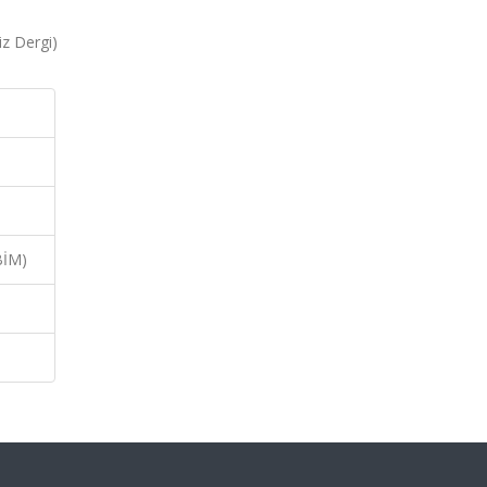
iz Dergi)
BİM)