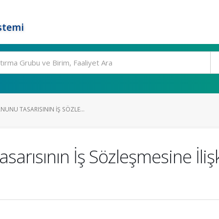
stemi
UNU TASARISININ İŞ SÖZLE...
arısının İş Sözleşmesine İlişki