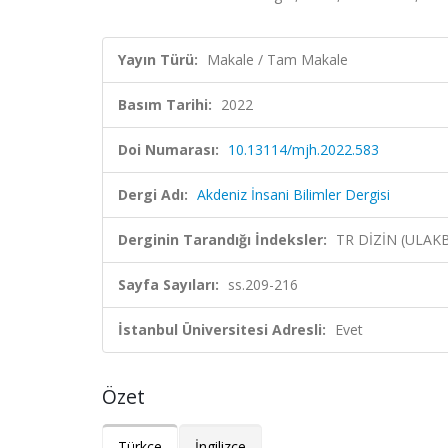
Yayın Türü:
Makale / Tam Makale
Basım Tarihi:
2022
Doi Numarası:
10.13114/mjh.2022.583
Dergi Adı:
Akdeniz İnsani Bilimler Dergisi
Derginin Tarandığı İndeksler:
TR DİZİN (ULAK
Sayfa Sayıları:
ss.209-216
İstanbul Üniversitesi Adresli:
Evet
Özet
Türkçe
İngilizce