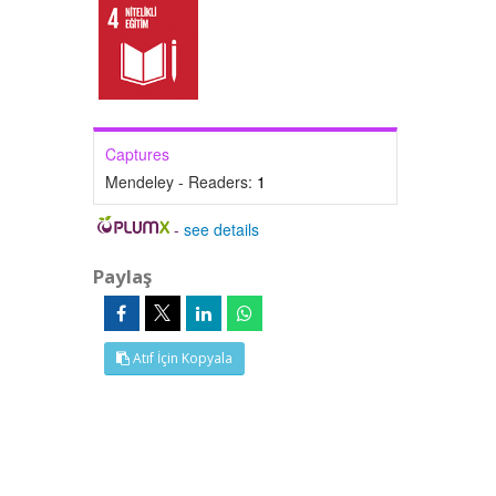
Captures
Mendeley - Readers:
1
-
see details
Paylaş
Atıf İçin Kopyala