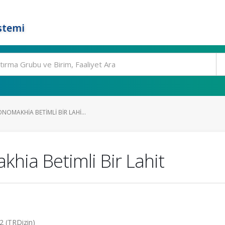
stemi
OMAKHIA BETIMLI BIR LAHI...
ia Betimli Bir Lahit
22 (TRDizin)