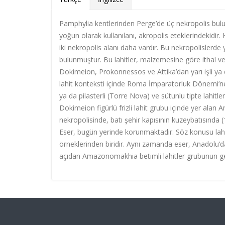
Pamphylia kentlerinden Perge’de üç nekropolis bul
yoğun olarak kullanılanı, akropolis eteklerindekidi
iki nekropolis alanı daha vardır. Bu nekropolislerde 
bulunmuştur. Bu lahitler, malzemesine göre ithal ve 
Dokimeion, Prokonnessos ve Attika’dan yarı işli ya 
lahit konteksti içinde Roma İmparatorluk Dönemi’ne ta
ya da pilasterli (Torre Nova) ve sütunlu tipte lahit
Dokimeion figürlü frizli lahit grubu içinde yer alan 
nekropolisinde, batı şehir kapısının kuzeybatısında
Eser, bugün yerinde korunmaktadır. Söz konusu lahit, 
örneklerinden biridir. Aynı zamanda eser, Anadolu’d
açıdan Amazonomakhia betimli lahitler grubunun geçir