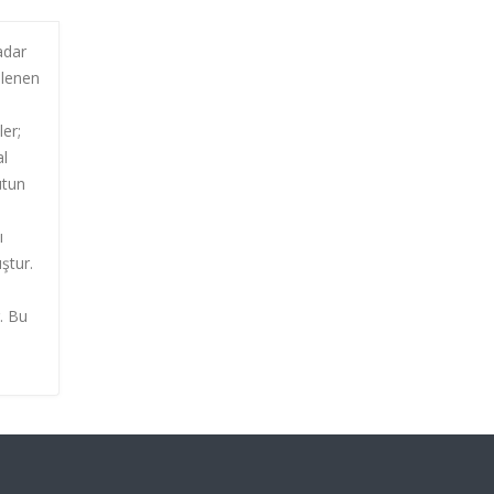
adar
hlenen
ler;
al
ütun
ı
ştur.
. Bu