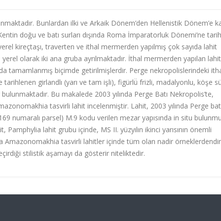
unmaktadır. Bunlardan ilki ve Arkaik Dönem’den Hellenistik Dönem’e k
r. Kentin doğu ve batı surları dışında Roma İmparatorluk Dönemi’ne tari
yerel kireçtaşı, traverten ve ithal mermerden yapılmış çok sayıda lahit
yerel olarak iki ana gruba ayrılmaktadır. İthal mermerden yapılan lahit
da tamamlanmış biçimde getirilmişlerdir. Perge nekropolislerindeki ith
rihlenen girlandlı (yarı ve tam işli), figürlü̈ frizli, madalyonlu, köşe s
ler bulunmaktadır. Bu makalede 2003 yılında Perge Batı Nekropolis’te,
Amazonomakhia tasvirli lahit incelenmiştir. Lahit, 2003 yılında Perge bat
 (169 numaralı parsel) M.9 kodu verilen mezar yapısında in situ bulunmu
Pamphylia lahit grubu içinde, MS II. yüzyılın ikinci yarısının önemli
a Amazonomakhia tasvirli lahitler içinde tüm olan nadir örneklerdendir
diği stilistik aşamayı da gösterir niteliktedir.