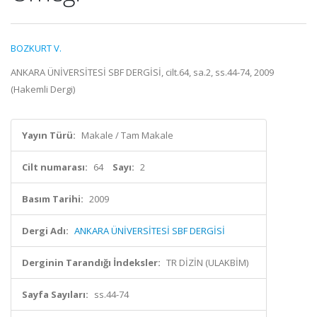
BOZKURT V.
ANKARA ÜNİVERSİTESİ SBF DERGİSİ, cilt.64, sa.2, ss.44-74, 2009
(Hakemli Dergi)
Yayın Türü:
Makale / Tam Makale
Cilt numarası:
64
Sayı:
2
Basım Tarihi:
2009
Dergi Adı:
ANKARA ÜNİVERSİTESİ SBF DERGİSİ
Derginin Tarandığı İndeksler:
TR DİZİN (ULAKBİM)
Sayfa Sayıları:
ss.44-74