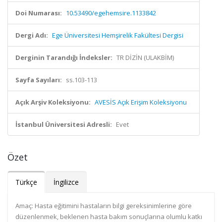
Doi Numarası:
10.53490/egehemsire.1133842
Dergi Adı:
Ege Üniversitesi Hemşirelik Fakültesi Dergisi
Derginin Tarandığı İndeksler:
TR DİZİN (ULAKBİM)
Sayfa Sayıları:
ss.103-113
Açık Arşiv Koleksiyonu:
AVESİS Açık Erişim Koleksiyonu
İstanbul Üniversitesi Adresli:
Evet
Özet
Türkçe
İngilizce
Amaç: Hasta eğitimini hastaların bilgi gereksinimlerine göre
düzenlenmek, beklenen hasta bakım sonuçlarına olumlu katkı