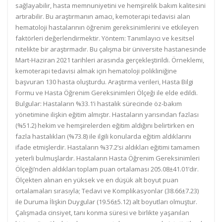
sağlayabilir, hasta memnuniyetini ve hemşirelik bakım kalitesini
artırabilir. Bu araştırmanın amacı, kemoterapi tedavisi alan
hematoloji hastalarının öğrenim gereksinimlerini ve etkileyen
faktörleri değerlendirmektir. Yöntem: Tanımlayıcı ve kesitsel
nitelikte bir araştırmadır. Bu çalışma bir üniversite hastanesinde
Mart-Haziran 2021 tarihleri arasında gerçekleştirildi. Örneklemi,
kemoterapi tedavisi almak için hematoloji polikliniğine
başvuran 130 hasta oluşturdu. Araştırma verileri, Hasta Bilgi
Formu ve Hasta Öğrenim Gereksinimleri Ölçeği ile elde edildi.
Bulgular: Hastaların %33.1’i hastalık sürecinde öz-bakım
yönetimine ilişkin eğitim almıştır. Hastaların yarısından fazlası
(%51.2) hekim ve hemşirelerden eğitim aldığını belirtirken en
fazla hastalıkları (%73.8) ile ilgili konularda eğitim aldıklarını
ifade etmişlerdir. Hastaların %37.2’si aldıkları eğitimi tamamen
yeterli bulmuşlardır. Hastaların Hasta Öğrenim Gereksinimleri
Ölçeği’nden aldıkları toplam puan ortalaması 205.08±41.01’dir.
Ölçekten alınan en yüksek ve en düşük alt boyut puan
ortalamaları sırasıyla; Tedavi ve Komplikasyonlar (38.66±7.23)
ile Duruma İlişkin Duygular (19.56±5.12) alt boyutları olmuştur.
Çalışmada cinsiyet, tanı konma süresi ve birlikte yaşanılan