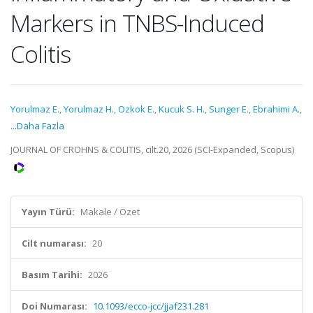
Markers in TNBS-Induced
Colitis
Yorulmaz E.
,
Yorulmaz H.
,
Ozkok E.
,
Kucuk S. H.
,
Sunger E.
,
Ebrahimi A.
,
...Daha Fazla
JOURNAL OF CROHNS & COLITIS, cilt.20, 2026 (SCI-Expanded, Scopus)
Yayın Türü:
Makale / Özet
Cilt numarası:
20
Basım Tarihi:
2026
Doi Numarası:
10.1093/ecco-jcc/jjaf231.281