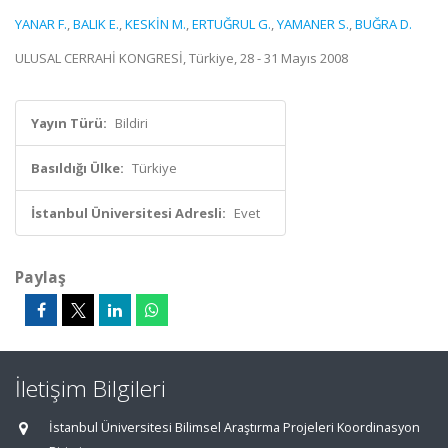
YANAR F.
,
BALIK E.
,
KESKİN M.
,
ERTUĞRUL G.
,
YAMANER S.
,
BUĞRA D.
ULUSAL CERRAHİ KONGRESİ, Türkiye, 28 - 31 Mayıs 2008
Yayın Türü:
Bildiri
Basıldığı Ülke:
Türkiye
İstanbul Üniversitesi Adresli:
Evet
Paylaş
İletişim Bilgileri
İstanbul Üniversitesi Bilimsel Araştırma Projeleri Koordinasyon