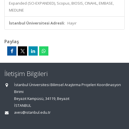
Expanded (SCI-EXPANDED), Scopus, BIOSIS, CINAHL, EMBASE,
MEDLINE
İstanbul Üniversitesi Adresli:
Hayır
Paylaş
İletişim Bilgileri
İstanbul Üniversitesi Bilimsel Araştırma Projeleri Koordinasyon
Birimi
Beyazıt Kampüsü, 34119, Beyazıt
İSTANBUL
aves@istanbul.edu.tr