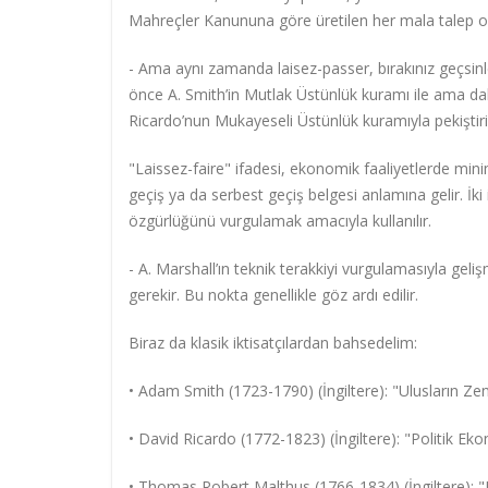
Mahreçler Kanununa göre üretilen her mala talep ol
- Ama aynı zamanda laisez-passer, bırakınız geçsinler
önce A. Smith’in Mutlak Üstünlük kuramı ile ama dah
Ricardo’nun Mukayeseli Üstünlük kuramıyla pekiştiril
"Laissez-faire" ifadesi, ekonomik faaliyetlerde min
geçiş ya da serbest geçiş belgesi anlamına gelir. İki
özgürlüğünü vurgulamak amacıyla kullanılır.
- A. Marshall’ın teknik terakkiyi vurgulamasıyla geli
gerekir. Bu nokta genellikle göz ardı edilir.
Biraz da klasik iktisatçılardan bahsedelim:
• Adam Smith (1723-1790) (İngiltere): "Ulusların Ze
• David Ricardo (1772-1823) (İngiltere): "Politik Ek
• Thomas Robert Malthus (1766-1834) (İngiltere): 