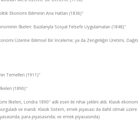
olitik Ekonomi Biliminin Ana Hatları (1836)"
konominin İlkeleri: Bazılarıyla Sosyal Felsefe Uygulamaları (1848)"
Ekonomi Üzerine Bilimsel Bir İnceleme; ya da Zenginliğin Üretimi, Dağıt
nin Temelleri (1911)"
lkeleri (1890)"
i İlkeleri, Londra 1890" adlı eseri ile nihai şeklini aldı. Klasik ekonomi
vurguladı ve inandı. Klasik Sistem, emek piyasası da dahil olmak üzer
piyasasında; para piyasasında; ve emek piyasasında)