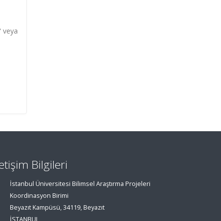
" veya
letişim Bilgileri
İstanbul Üniversitesi Bilimsel Araştırma Projeleri
Koordinasyon Birimi
Beyazıt Kampüsü, 34119, Beyazıt
İSTANBUL