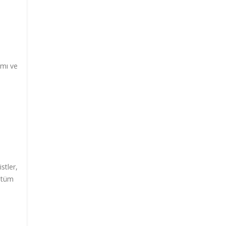
ımı ve
stler,
e tüm