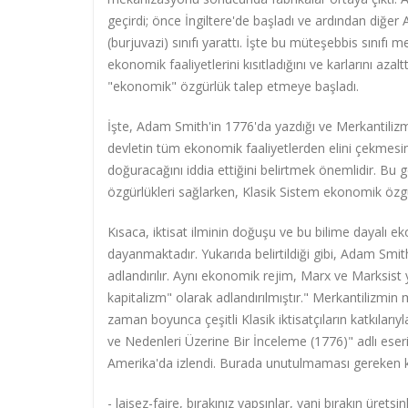
geçirdi; önce İngiltere'de başladı ve ardından diğer
(burjuvazi) sınıfı yarattı. İşte bu müteşebbis sınıfı 
ekonomik faaliyetlerini kısıtladığını ve karlarını azal
"ekonomik" özgürlük talep etmeye başladı.
İşte, Adam Smith'in 1776'da yazdığı ve Merkantilizme 
devletin tüm ekonomik faaliyetlerden elini çekmesi
doğuracağını iddia ettiğini belirtmek önemlidir. Bu 
özgürlükleri sağlarken, Klasik Sistem ekonomik özgü
Kısaca, iktisat ilminin doğuşu ve bu bilime dayalı 
dayanmaktadır. Yukarıda belirtildiği gibi, Adam Smit
adlandırılır. Aynı ekonomik rejim, Marx ve Marksist y
kapitalizm" olarak adlandırılmıştır." Merkantilizmin 
zaman boyunca çeşitli Klasik iktisatçıların katkılarıy
ve Nedenleri Üzerine Bir İnceleme (1776)" adlı eser
Amerika'da izlendi. Burada unutulmaması gereken 
- laisez-faire, bırakınız yapsınlar, yani bırakın üretsi