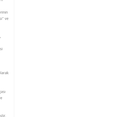
s
rinin
si" ve
,
si
olarak
ğası
ve
tir.