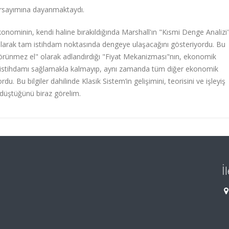
arsayımına dayanmaktaydı.
konominin, kendi haline bırakıldığında Marshall'ın "Kısmi Denge Analizi
olarak tam istihdam noktasında dengeye ulaşacağını gösteriyordu. Bu
"görünmez el" olarak adlandırdığı "Fiyat Mekanizması"nın, ekonomik
m istihdamı sağlamakla kalmayıp, aynı zamanda tüm diğer ekonomik
u. Bu bilgiler dahilinde Klasik Sistem’in gelişimini, teorisini ve işleyiş
n düştüğünü biraz görelim.
İ