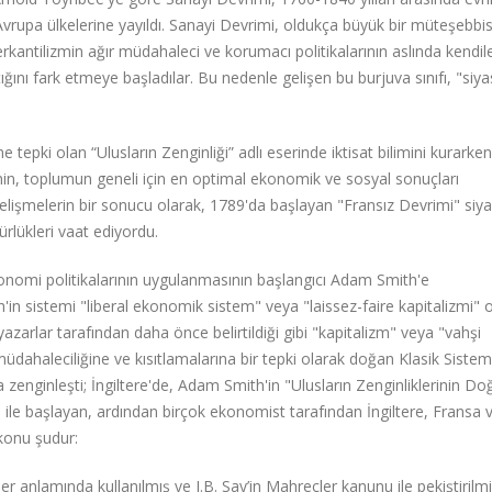
 Avrupa ülkelerine yayıldı. Sanayi Devrimi, oldukça büyük bir müteşebbi
merkantilizmin ağır müdahaleci ve korumacı politikalarının aslında kendile
ttığını fark etmeye başladılar. Bu nedenle gelişen bu burjuva sınıfı, "siya
tepki olan “Ulusların Zenginliği” adlı eserinde iktisat bilimini kurarken
nin, toplumun geneli için en optimal ekonomik ve sosyal sonuçları
gelişmelerin bir sonucu olarak, 1789'da başlayan "Fransız Devrimi" siya
rlükleri vaat ediyordu.
ekonomi politikalarının uygulanmasının başlangıcı Adam Smith'e
h'in sistemi "liberal ekonomik sistem" veya "laissez-faire kapitalizmi" 
azarlar tarafından daha önce belirtildiği gibi "kapitalizm" veya "vahşi
müdahaleciliğine ve kısıtlamalarına bir tepki olarak doğan Klasik Sistem
la zenginleşti; İngiltere'de, Adam Smith'in "Ulusların Zenginliklerinin Do
i ile başlayan, ardından birçok ekonomist tarafından İngiltere, Fransa 
konu şudur:
nler anlamında kullanılmış ve J.B. Say’in Mahreçler kanunu ile pekiştirilmiş