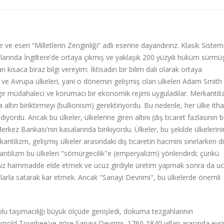
 ve eseri “Milletlerin Zenginliği” adlı eserine dayandırırız. Klasik Sistem
sonlarında İngiltere’de ortaya çıkmış ve yaklaşık 200 yüzyılı hüküm sürmüş
kısaca biraz bilgi vereyim: İktisadın bir bilim dalı olarak ortaya
e ve Avrupa ülkeleri, yani o dönemin gelişmiş olan ülkeleri Adam Smith
ğır müdahaleci ve korumacı bir ekonomik rejimi uyguladılar. Merkantili
altın biriktirmeyi (bullionism) gerektiriyordu. Bu nedenle, her ülke ithal
ordu. Ancak bu ülkeler, ülkelerine giren altını (dış ticaret fazlasının b
rkez Bankası'nın kasalarında birikiyordu. Ülkeler, bu şekilde ülkelerini
antilizm, gelişmiş ülkeler arasındaki dış ticaretin hacmini sınırlarken d
ntilizm bu ülkeleri "sömürgecilik"e (emperyalizm) yönlendirdi; çünkü
ucuz hammadde elde etmek ve ucuz girdiyle üretim yapmak sonra da u
tlarla satarak kar etmek. Ancak "Sanayi Devrimi", bu ülkelerde önemli
olu taşımacılığı büyük ölçüde genişledi, dokuma tezgahlarının
rnold Toynbee'ye göre Sanayi Devrimi, 1760-1840 yılları arasında evr