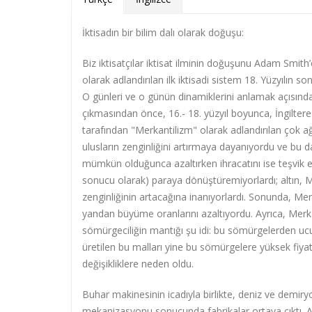
İktisadın bir bilim dalı olarak doğuşu:
Biz iktisatçılar iktisat ilminin doğuşunu Adam Smith’e
olarak adlandırılan ilk iktisadi sistem 18. Yüzyılın 
O günleri ve o günün dinamiklerini anlamak açısından 
çıkmasından önce, 16.- 18. yüzyıl boyunca, İngilter
tarafından "Merkantilizm" olarak adlandırılan çok a
ulusların zenginliğini artırmaya dayanıyordu ve bu da 
mümkün olduğunca azaltırken ihracatını ise teşvik ediy
sonucu olarak) paraya dönüştüremiyorlardı; altın, Me
zenginliğinin artacağına inanıyorlardı. Sonunda, Merk
yandan büyüme oranlarını azaltıyordu. Ayrıca, Merka
sömürgeciliğin mantığı şu idi: bu sömürgelerden 
üretilen bu malları yine bu sömürgelere yüksek fiya
değişikliklere neden oldu.
Buhar makinesinin icadıyla birlikte, deniz ve demiry
mekanizasyonu sonucunda fabrikalar ortaya çıktı. A