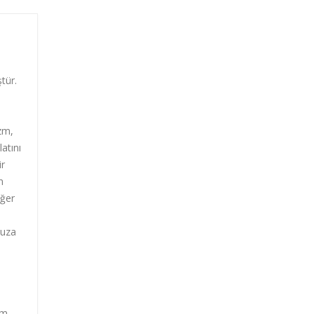
tür.
zm,
atını
ir
n
iğer
cuza
im