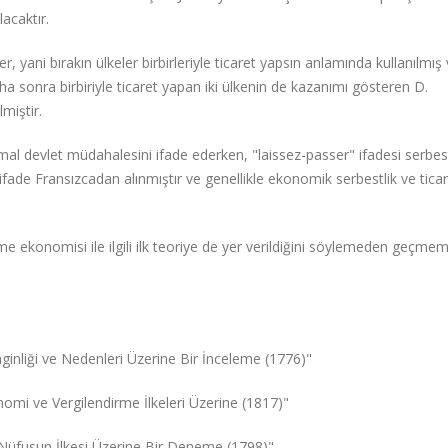
acaktır.
, yani bırakın ülkeler birbirleriyle ticaret yapsın anlamında kullanılmış
a sonra birbiriyle ticaret yapan iki ülkenin de kazanımı gösteren D.
miştir.
imal devlet müdahalesini ifade ederken, "laissez-passer" ifadesi serbes
 ifade Fransızcadan alınmıştır ve genellikle ekonomik serbestlik ve ticar
şme ekonomisi ile ilgili ilk teoriye de yer verildiğini söylemeden geçme
nginliği ve Nedenleri Üzerine Bir İnceleme (1776)"
onomi ve Vergilendirme İlkeleri Üzerine (1817)"
"Nüfusun İlkesi Üzerine Bir Deneme (1798)"