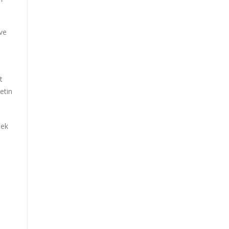
 ve
t
etin
mek