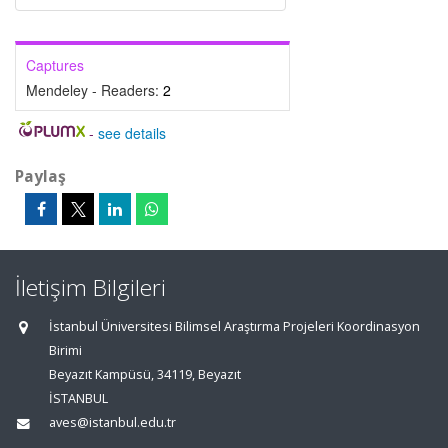
Captures
Mendeley - Readers:
2
-
see details
Paylaş
İletişim Bilgileri
İstanbul Üniversitesi Bilimsel Araştırma Projeleri Koordinasyon
Birimi
Beyazıt Kampüsü, 34119, Beyazıt
İSTANBUL
aves@istanbul.edu.tr