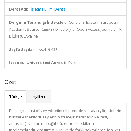
Dergi Adı:
İşletme Bilimi Dergisi
Derginin Tarandığı İndeksler:
Central & Eastern European
Academic Source (CEEAS), Directory of Open Access Journals, TR
DİZİN (ULAKBİM)
Sayfa Sayıları:
ss.419-438
İstanbul Üniversitesi Adresli:
Evet
Özet
Türkçe
İngilizce
Bu çalışma, üst düzey yönetim ekiplerinde yer alan yöneticilerin
bilişsel esneklik düzeylerinin stratejik kararların kalitesi,
anlaşılırlığı ve karara bağlılık üzerindeki etkilerini
incelemektedir. Araştırma, Türkiye’de farklı sektörlerde faaliyet