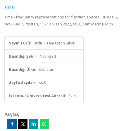
Arıs B.
Time - frequency representations for function spaces, TIFREFUS,
Novi-Sad, Sırbistan, 11 - 13 Nisan 2022, ss.3, (Tam Metin Bildiri)
Yayın Türü:
Bildiri / Tam Metin Bildiri
Basıldığı Şehir:
Novi-Sad
Basıldığı Ülke:
Sırbistan
Sayfa Sayıları:
ss.3
İstanbul Üniversitesi Adresli:
Evet
Paylaş