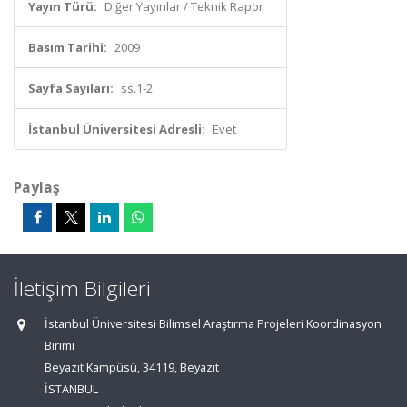
Yayın Türü:
Diğer Yayınlar / Teknik Rapor
Basım Tarihi:
2009
Sayfa Sayıları:
ss.1-2
İstanbul Üniversitesi Adresli:
Evet
Paylaş
İletişim Bilgileri
İstanbul Üniversitesi Bilimsel Araştırma Projeleri Koordinasyon
Birimi
Beyazıt Kampüsü, 34119, Beyazıt
İSTANBUL